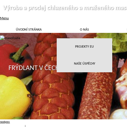
Výroba a prodej chlazeného a mraženého mas
Menu
ÚVODNÍ STRÁNKA
O NÁS
PROJEKTY EU
NAŠE ÚSPĚCHY
FRÝDLANT V ČECHÁCH
next
prev
Přihlásit
|
Registrace