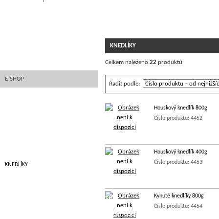
FOTOGALERIE
STK RASPENAVA
KNEDLÍKY
FINANCOVÁNÍ EZF
Celkem nalezeno
22
produktů
E-SHOP
Řadit podle:
STŘEVA
Houskový knedlík 800g
MARINÁDY
Číslo produktu: 4452
KOSTKOVÁNÍ MASA
ZMRZLINY
Houskový knedlík 400g
Číslo produktu: 4453
KNEDLÍKY
KUŘECÍ A KRŮTÍ
KUŘECÍ
Kynuté knedlíky 800g
KRŮTÍ
HOVĚZÍ, VEPŘOVÉ, ZVĚŘINA A
TELECÍ
Číslo produktu: 4454
SELEČÍ
MARINOVANÉ
HOVĚZÍ