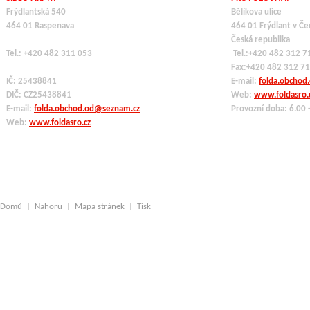
Frýdlantská 540
Bělíkova ulice
464 01 Raspenava
464 01 Frýdlant v Če
Česká republika
Tel.: +420 482 311 053
Tel.:+420 482 312 7
Fax:+420 482 312 7
IČ: 25438841
E-mail:
folda.obchod
DIČ: CZ
25438841
Web:
www.foldasro.
E-mail:
folda.obchod.od@seznam.cz
Provozní doba: 6.00 
Web:
www.foldasro.cz
Domů
|
Nahoru
|
Mapa stránek
|
Tisk