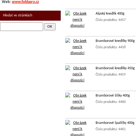
Web:
www.foldasro.cz
SUŠEN
Alpský knedlík 400g
Hledat ve stránkách
MLÉČNÉ
Číslo produktu: 4457
KOŘENÍ
OLEJE,
Bramborové knedlíky 900g
Číslo produktu: 4458
LUŠTĚN
TĚSTOV
OCHUC
Bramborové knedlíky 450g
Číslo produktu: 4459
VE SKL
Bramborové šišky 400g
Číslo produktu: 4460
Bramborové špalíčky 400g
Číslo produktu: 4461