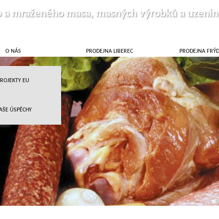
o a mraženého masa, masných výrobků a uzenin
O NÁS
PRODEJNA LIBEREC
PRODEJNA FRÝ
ROJEKTY EU
AŠE ÚSPĚCHY