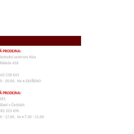
Á PRODEJNA:
bchodní centrum Nisa
Mládeže 456
 602 558 643
00 - 20.00, Ne • ZAVŘENO
Á PRODEJNA:
 381
dlant v Čechách
 482 323 690
0 - 17.00, So • 7.30 - 11.00