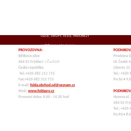
SUŠENÁ MASA
MLÉČNÉ VÝROBKY, SÝRY
KOŘENÍ
OLEJE, SIRUPY, VEJCE, MAJONÉZY
LUŠTĚNINY, OBILOVINY,
PROVOZOVNA:
PODNIKOV
TĚSTOVINY,ROZINKY
Bělíkova ulice
Prodejna O
464 01 Frýdlant v Čechách
Ul. České 
OCHUCOVADLA
Česká republika
Liberec 12
VE SKLE, KONZERVY
Tel.:+420 482 312 715
Tel.: +420
Fax:+420 482 312 715
Po-So • 9.
E-mail:
folda.obchod.od@seznam.cz
Web:
www.foldasro.cz
PODNIKOV
Provozní doba: 6.00 - 14.30 hod
Husova ul.
464 01
Frý
Tel.: +420
Po-Pá • 8.0