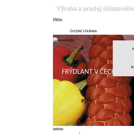
Výroba a prodej chlazenéh
Menu
ÚVODNÍ STRÁNKA
P
N
FRÝDLANT V ČECHÁCH
next
prev
Přihlásit
|
Registrace