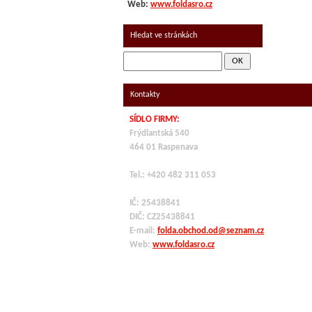
Web:
www.foldasro.cz
Hledat ve stránkách
Kontakty
SÍDLO FIRMY:
Frýdlantská 540
464 01 Raspenava
Tel.: +420 482 311 053
IČ: 25438841
DIČ: CZ
25438841
E-mail:
folda.obchod.od@seznam.cz
Web:
www.foldasro.cz