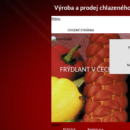
Výroba a prodej chlazenéh
Menu
ÚVODNÍ STRÁNKA
P
N
FRÝDLANT V ČECHÁCH
next
prev
Přihlásit
|
Registrace