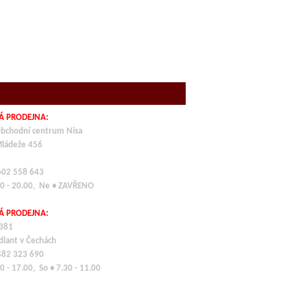
Á PRODEJNA:
bchodní centrum Nisa
Mládeže 456
 602 558 643
00 - 20.00, Ne • ZAVŘENO
Á PRODEJNA:
 381
dlant v Čechách
 482 323 690
0 - 17.00, So • 7.30 - 11.00