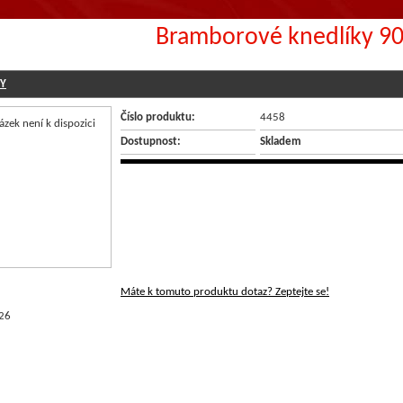
Bramborové knedlíky 9
KY
Číslo produktu:
4458
Dostupnost:
Skladem
Máte k tomuto produktu dotaz? Zeptejte se!
26
NÉ