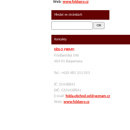
Web:
www.foldasro.cz
Hledat ve stránkách
Kontakty
SÍDLO FIRMY:
Frýdlantská 540
464 01 Raspenava
Tel.: +420 482 311 053
IČ: 25438841
DIČ: CZ
25438841
E-mail:
folda.obchod.od@seznam.cz
Web:
www.foldasro.cz