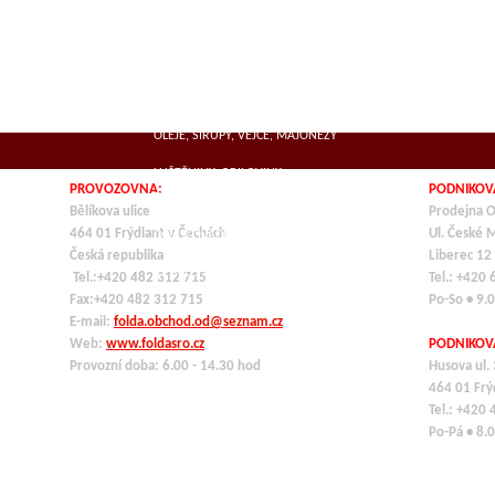
SUŠENÁ MASA
MLÉČNÉ VÝROBKY, SÝRY
KOŘENÍ
OLEJE, SIRUPY, VEJCE, MAJONÉZY
LUŠTĚNINY, OBILOVINY,
PROVOZOVNA:
PODNIKOV
TĚSTOVINY,ROZINKY
Bělíkova ulice
Prodejna O
464 01 Frýdlant v Čechách
Ul. České 
OCHUCOVADLA
Česká republika
Liberec 12
VE SKLE, KONZERVY
Tel.:+420 482 312 715
Tel.: +420
Fax:+420 482 312 715
Po-So • 9.
E-mail:
folda.obchod.od@seznam.cz
Web:
www.foldasro.cz
PODNIKOV
Provozní doba: 6.00 - 14.30 hod
Husova ul.
464 01
Frý
Tel.: +420
Po-Pá • 8.0