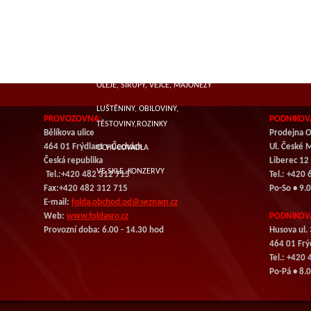
SUŠENÁ MASA
MLÉČNÉ VÝROBKY, SÝRY
KOŘENÍ
OLEJE, SIRUPY, VEJCE, MAJONÉZY
LUŠTĚNINY, OBILOVINY,
PROVOZOVNA:
PODNIKOV
TĚSTOVINY,ROZINKY
Bělíkova ulice
Prodejna O
464 01 Frýdlant v Čechách
Ul. České 
OCHUCOVADLA
Česká republika
Liberec 12
VE SKLE, KONZERVY
Tel.:+420 482 312 715
Tel.: +420
Fax:+420 482 312 715
Po-So • 9.
E-mail:
folda.obchod.od@seznam.cz
Web:
www.foldasro.cz
PODNIKOV
Provozní doba: 6.00 - 14.30 hod
Husova ul.
464 01
Frý
Tel.: +420
Po-Pá • 8.0