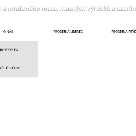
o a mraženého masa, masných výrobků a uzenin
O NÁS
PRODEJNA LIBEREC
PRODEJNA FRÝ
ROJEKTY EU
AŠE ÚSPĚCHY