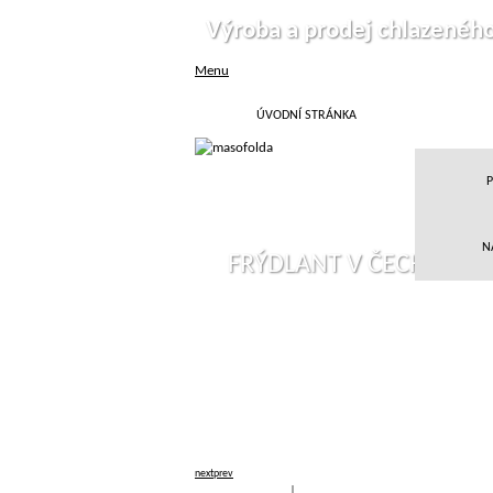
Výroba a prodej chlazenéh
Menu
ÚVODNÍ STRÁNKA
P
N
FRÝDLANT V ČECHÁCH
next
prev
Přihlásit
|
Registrace