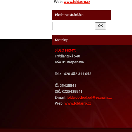
Web:
www.foldasro.cz
Hledat ve stránkách
Kontakty
SÍDLO FIRMY:
Frýdlantská 540
464 01 Raspenava
Tel.: +420 482 311 053
IČ: 25438841
DIČ: CZ
25438841
E-mail:
folda.obchod.od@seznam.cz
Web:
www.foldasro.cz