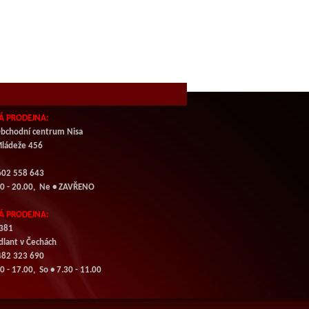
Á PRODEJNA:
bchodní centrum Nisa
Mládeže 456
 602 558 643
00 - 20.00, Ne • ZAVŘENO
Á PRODEJNA:
 381
dlant v Čechách
 482 323 690
0 - 17.00, So • 7.30 - 11.00