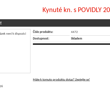
Kynuté kn. s POVIDLY 2
KY
Číslo produktu:
4472
Dostupnost:
Skladem
Máte k tomuto produktu dotaz? Zeptejte se!
26
NÉ