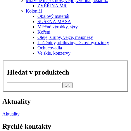
Mražené maso: hov., vepř., zvěřina , ostatní..
ZVĚŘINA MR
Koloniál
Obalový materiál
SUŠENÁ MASA
Mléčné výrobky, sýry
Koření
Oleje, sirupy, vejce, majonézy
Luštěniny, obiloviny, těstoviny,rozinky
Ochucovadla
Ve skle, konzervy
Hledat v produktech
Aktuality
Aktuality
Rychlé kontakty