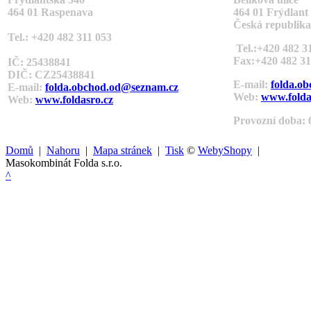
464 01 Raspenava
464 01 Frýdlant
Česká republika
Tel.: +420 482 311 053
Tel.:+420 482 3
Fax:+420 482 31
IČ: 25438841
DIČ: CZ
25438841
E-mail:
folda.o
E-mail:
folda.obchod.od@seznam.cz
Web:
www.folda
Web:
www.foldasro.cz
Provozní doba: 6
Domů
|
Nahoru
|
Mapa stránek
|
Tisk
©
WebyShopy
|
Masokombinát Folda s.r.o.
^