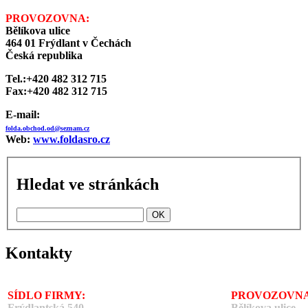
PROVOZOVNA:
Bělíkova ulice
464 01 Frýdlant v Čechách
Česká republika
Tel.:+420 482 312 715
Fax:+420 482 312 715
E-mail:
folda.obchod.od@seznam.cz
Web:
www.foldasro.cz
Hledat ve stránkách
Kontakty
SÍDLO FIRMY:
PROVOZOVNA
Frýdlantská 540
Bělíkova ulice