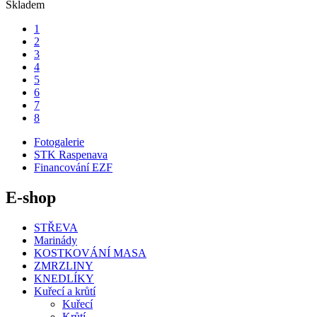
Skladem
1
2
3
4
5
6
7
8
Fotogalerie
STK Raspenava
Financování EZF
E-shop
STŘEVA
Marinády
KOSTKOVÁNÍ MASA
ZMRZLINY
KNEDLÍKY
Kuřecí a krůtí
Kuřecí
Krůtí