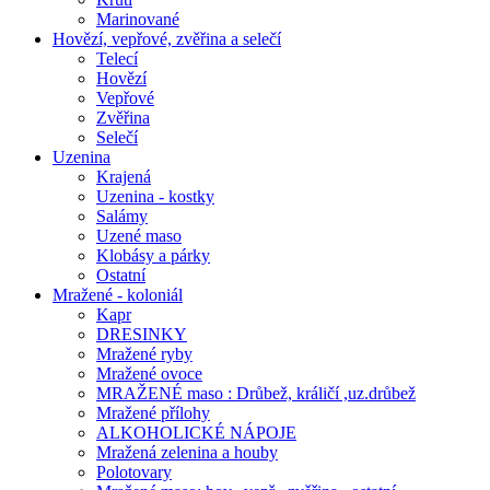
Marinované
Hovězí, vepřové, zvěřina a selečí
Telecí
Hovězí
Vepřové
Zvěřina
Selečí
Uzenina
Krajená
Uzenina - kostky
Salámy
Uzené maso
Klobásy a párky
Ostatní
Mražené - koloniál
Kapr
DRESINKY
Mražené ryby
Mražené ovoce
MRAŽENÉ maso : Drůbež, králičí ,uz.drůbež
Mražené přílohy
ALKOHOLICKÉ NÁPOJE
Mražená zelenina a houby
Polotovary