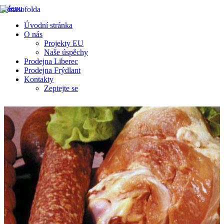
Menu
Úvodní stránka
O nás
Projekty EU
Naše úspěchy
Prodejna Liberec
Prodejna Frýdlant
Kontakty
Zeptejte se
Výroba a prodej chlazeného a mraženého masa, masných výrobků a
uzenin
FRÝDLANT V ČECHÁCH
Přihlásit
|
Registrace
Koloniál
Mražené - koloniál
» Koloniál
Celkem nalezeno
287
produktů
Řadit podle:
Zobrazit jako: