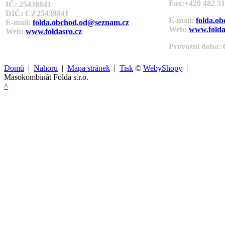
Fax:+420 482 31
IČ: 25438841
DIČ: CZ
25438841
E-mail:
folda.o
E-mail:
folda.obchod.od@seznam.cz
Web:
www.folda
Web:
www.foldasro.cz
Provozní doba: 6
Domů
|
Nahoru
|
Mapa stránek
|
Tisk
©
WebyShopy
|
Masokombinát Folda s.r.o.
^