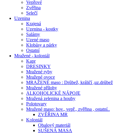
Vepřové
Zvěřina
Selečí
Uzenina
Krajená
Uzenina - kostky
Salámy
Uzené maso
Klobásy a párky
Ostatní
Mražené - koloniál
Kapr
DRESINKY
Mražené ryby
Mražené ovoce
MRAŽENÉ maso : Drůbež, králičí ,uz.drůbež
Mražené přílohy
ALKOHOLICKÉ NÁPOJE
Mražená zelenina a houby
Polotovary
Mražené maso: hov., vepř., zvěřina , ostatní..
ZVĚŘINA MR
Koloniál
Obalový materiál
SUŠENÁ MASA