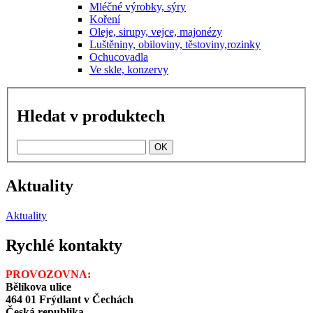
Mléčné výrobky, sýry
Koření
Oleje, sirupy, vejce, majonézy
Luštěniny, obiloviny, těstoviny,rozinky
Ochucovadla
Ve skle, konzervy
Hledat v produktech
Aktuality
Aktuality
Rychlé kontakty
PROVOZOVNA:
Bělíkova ulice
464 01 Frýdlant v Čechách
Česká republika