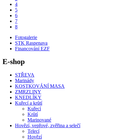
4
5
6
7
8
Fotogalerie
STK Raspenava
Financování EZF
E-shop
STŘEVA
Marinády
KOSTKOVÁNÍ MASA
ZMRZLINY
KNEDLÍKY
Kuřecí a krůtí
Kuřecí
Krůtí
Marinované
Hovězí, vepřové, zvěřina a selečí
Telecí
Hovězí