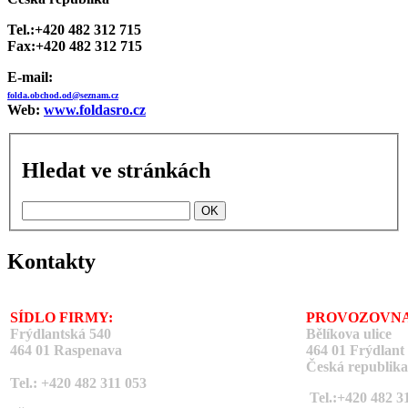
Tel.:+420 482 312 715
Fax:+420 482 312 715
E-mail:
folda.obchod.od@seznam.cz
Web:
www.foldasro.cz
Hledat ve stránkách
Kontakty
SÍDLO FIRMY:
PROVOZOVNA
Frýdlantská 540
Bělíkova ulice
464 01 Raspenava
464 01 Frýdlant
Česká republika
Tel.: +420 482 311 053
Tel.:+420 482 3