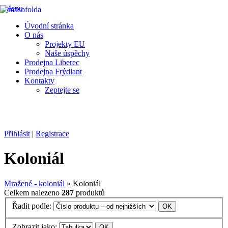
Menu
Úvodní stránka
O nás
Projekty EU
Naše úspěchy
Prodejna Liberec
Prodejna Frýdlant
Kontakty
Zeptejte se
Výroba a prodej chlazeného a mraženého masa, masných výrobků a
uzenin
FRÝDLANT V ČECHÁCH
Přihlásit
|
Registrace
Koloniál
Mražené - koloniál
» Koloniál
Celkem nalezeno
287
produktů
Řadit podle:
Zobrazit jako: