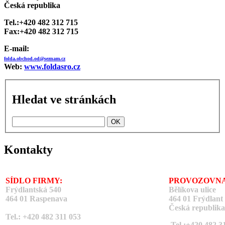
Česká republika
Tel.:+420 482 312 715
Fax:+420 482 312 715
E-mail:
folda.obchod.od@seznam.cz
Web:
www.foldasro.cz
Hledat ve stránkách
Kontakty
SÍDLO FIRMY:
PROVOZOVNA
Frýdlantská 540
Bělíkova ulice
464 01 Raspenava
464 01 Frýdlant
Česká republika
Tel.: +420 482 311 053
Tel.:+420 482 3