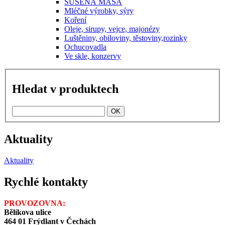
SUŠENÁ MASA
Mléčné výrobky, sýry
Koření
Oleje, sirupy, vejce, majonézy
Luštěniny, obiloviny, těstoviny,rozinky
Ochucovadla
Ve skle, konzervy
Hledat v produktech
Aktuality
Aktuality
Rychlé kontakty
PROVOZOVNA:
Bělíkova ulice
464 01 Frýdlant v Čechách