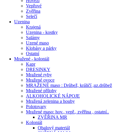
Hovězí
Vepřové
Zvěřina
Selečí
Uzenina
Krajená
Uzenina - kostky
Salámy
Uzené maso
Klobásy a párky
Ostatní
Mražené - koloniál
Kapr
DRESINKY
Mražené ryby
Mražené ovoce
MRAŽENÉ maso : Drůbež, králičí ,uz.drůbež
Mražené přílohy
ALKOHOLICKÉ NÁPOJE
Mražená zelenina a houby
Polotovary
Mražené maso: hov., vepř., zvěřina , ostatní..
ZVĚŘINA MR
Koloniál
Obalový materiál