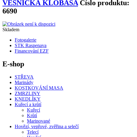
VESNICKÁ KLOBÁSA
Číslo produktu:
6690
Skladem
Fotogalerie
STK Raspenava
Financování EZF
E-shop
STŘEVA
Marinády
KOSTKOVÁNÍ MASA
ZMRZLINY
KNEDLÍKY
Kuřecí a krůtí
Kuřecí
Krůtí
Marinované
Hovězí, vepřové, zvěřina a selečí
Telecí