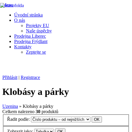
Menu
Úvodní stránka
O nás
Projekty EU
Naše úspěchy
Prodejna Liberec
Prodejna Frýdlant
Kontakty
Zeptejte se
Výroba a prodej chlazeného a mraženého masa, masných výrobků a
uzenin
FRÝDLANT V ČECHÁCH
Přihlásit
|
Registrace
Klobásy a párky
Uzenina
» Klobásy a párky
Celkem nalezeno
30
produktů
Řadit podle:
Zobrazit jako: