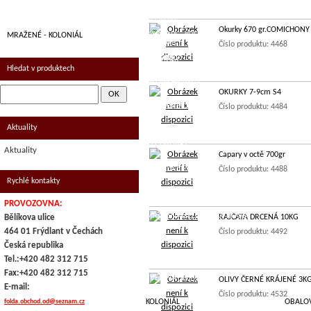
UZENINA
KRAJENÁ
VEPŘOVÉ
Okurky 670 gr.COMICHONY
UZENINA - KOSTKY
MRAŽENÉ - KOLONIÁL
KAPR
ZVĚŘINA
Číslo produktu: 4468
SALÁMY
DRESINKY
SELEČÍ
Hledat v produktech
UZENÉ MASO
MRAŽENÉ RYBY
OKURKY 7-9cm S4
KLOBÁSY A PÁRKY
MRAŽENÉ OVOCE
Číslo produktu: 4484
Aktuality
OSTATNÍ
MRAŽENÉ MASO : DRŮBEŽ, KRÁLIČÍ
,UZ.DRŮBEŽ
Aktuality
Capary v octě 700gr
MRAŽENÉ PŘÍLOHY
Číslo produktu: 4488
Rychlé kontakty
ALKOHOLICKÉ NÁPOJE
PROVOZOVNA:
MRAŽENÁ ZELENINA A HOUBY
Bělíkova ulice
RAJČATA DRCENÁ 10KG
464 01 Frýdlant v Čechách
Číslo produktu: 4492
POLOTOVARY
Česká republika
Tel.:+420 482 312 715
MRAŽENÉ MASO: HOV., VEPŘ.,
ZVĚŘI
Fax:+420 482 312 715
ZVĚŘINA , OSTATNÍ..
OLIVY ČERNÉ KRÁJENÉ 3K
E-mail:
Číslo produktu: 4532
folda.obchod.od@seznam.cz
KOLONIÁL
OBALOV