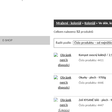
FOTOGALERIE
STK RASPENAVA
Mražené - koloniál
»
Koloniál
» Ve skle, k
FINANCOVÁNÍ EZF
Celkem nalezeno
52
produktů
E-SHOP
Řadit podle:
STŘEVA
Kompot ovocný koktejl / 2,
MARINÁDY
Číslo produktu: 4411
KOSTKOVÁNÍ MASA
ZMRZLINY
Okurky - plech - 9700g
Číslo produktu: 4446
KNEDLÍKY
KUŘECÍ A KRŮTÍ
KUŘECÍ
Zelí KYSANÉ bílé - plech - 
KRŮTÍ
HOVĚZÍ, VEPŘOVÉ, ZVĚŘINA A
TELECÍ
Číslo produktu: 4447
SELEČÍ
MARINOVANÉ
HOVĚZÍ