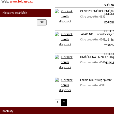
Web:
www.foldasro.cz
SUŠEN
OLIVY ZELENÉ KRÁJENÉ 3
Hledat ve stránkách
MLÉČNÉ
Číslo produktu: 4533
KOŘENÍ
OLEJE,
JALAPENO - Papričky kráje
Číslo produktu: 4545
LUŠTĚN
TĚSTOV
OCHUC
OMÁČKA NA PIZZU 4,150k
Číslo produktu: 4546
VE SKL
Fazole bílá 2500g /plech/
Číslo produktu: 4588
1
2
Kontakty