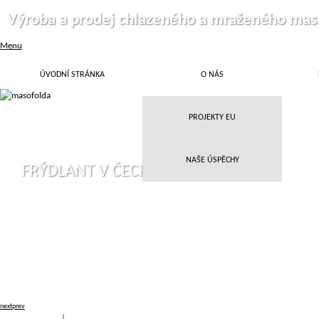
Výroba a prodej chlazeného a mraženého mas
Menu
ÚVODNÍ STRÁNKA
O NÁS
PROJEKTY EU
NAŠE ÚSPĚCHY
FRÝDLANT V ČECHÁCH
next
prev
Přihlásit
|
Registrace