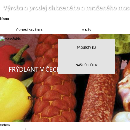
Výroba a prodej chlazeného a mraženého mas
Menu
ÚVODNÍ STRÁNKA
O NÁS
PROJEKTY EU
NAŠE ÚSPĚCHY
FRÝDLANT V ČECHÁCH
next
prev
Přihlásit
|
Registrace