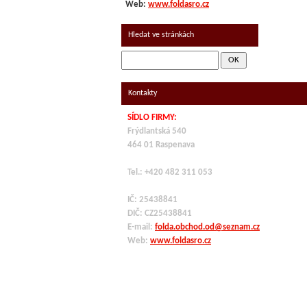
Web:
www.foldasro.cz
Hledat ve stránkách
Kontakty
SÍDLO FIRMY:
Frýdlantská 540
464 01 Raspenava
Tel.: +420 482 311 053
IČ: 25438841
DIČ: CZ
25438841
E-mail:
folda.obchod.od@seznam.cz
Web:
www.foldasro.cz