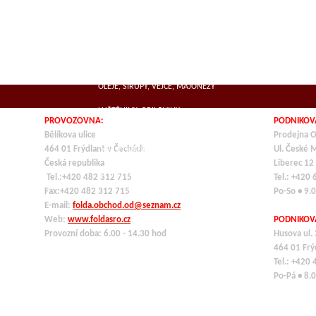
SUŠENÁ MASA
MLÉČNÉ VÝROBKY, SÝRY
KOŘENÍ
OLEJE, SIRUPY, VEJCE, MAJONÉZY
LUŠTĚNINY, OBILOVINY,
PROVOZOVNA:
PODNIKOV
TĚSTOVINY,ROZINKY
Bělíkova ulice
Prodejna O
464 01 Frýdlant v Čechách
Ul. České 
OCHUCOVADLA
Česká republika
Liberec 12
VE SKLE, KONZERVY
Tel.:+420 482 312 715
Tel.: +420
Fax:+420 482 312 715
Po-So • 9.
E-mail:
folda.obchod.od@seznam.cz
Web:
www.foldasro.cz
PODNIKOV
Provozní doba: 6.00 - 14.30 hod
Husova ul.
464 01
Frý
Tel.: +420
Po-Pá • 8.0