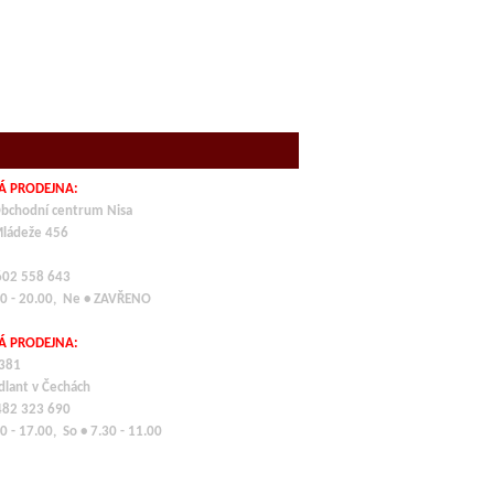
Á PRODEJNA:
bchodní centrum Nisa
Mládeže 456
 602 558 643
00 - 20.00, Ne • ZAVŘENO
Á PRODEJNA:
 381
dlant v Čechách
 482 323 690
0 - 17.00, So • 7.30 - 11.00