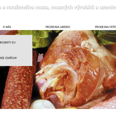
o a mraženého masa, masných výrobků a uzenin
O NÁS
PRODEJNA LIBEREC
PRODEJNA FRÝ
ROJEKTY EU
AŠE ÚSPĚCHY