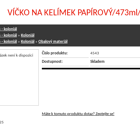
VÍČKO NA KELÍMEK PAPÍROVÝ/473ml/ 
- koloniál
- koloniál
»
Koloniál
- koloniál
»
Koloniál
»
Obalový materiál
Číslo produktu:
4543
Dostupnost:
Skladem
Máte k tomuto produktu dotaz? Zeptejte se!
25
NÉ