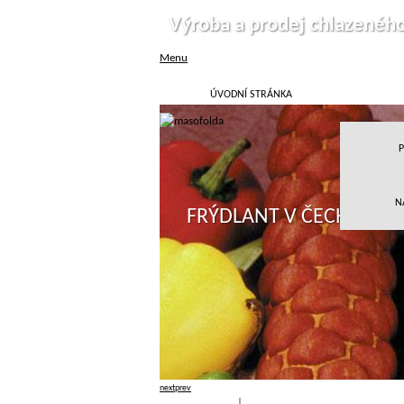
Výroba a prodej chlazenéh
Menu
ÚVODNÍ STRÁNKA
P
N
FRÝDLANT V ČECHÁCH
next
prev
Přihlásit
|
Registrace