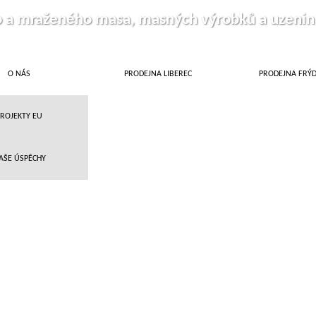
o a mraženého masa, masných výrobků a uzenin
O NÁS
PRODEJNA LIBEREC
PRODEJNA FRÝ
ROJEKTY EU
AŠE ÚSPĚCHY