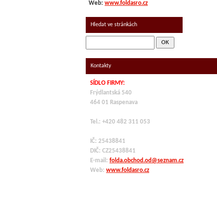
Web:
www.foldasro.cz
Hledat ve stránkách
Kontakty
SÍDLO FIRMY:
Frýdlantská 540
464 01 Raspenava
Tel.: +420 482 311 053
IČ: 25438841
DIČ: CZ
25438841
E-mail:
folda.obchod.od@seznam.cz
Web:
www.foldasro.cz