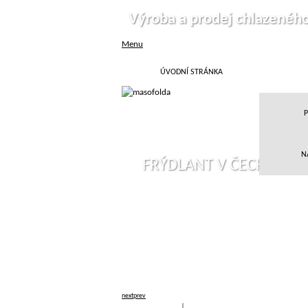
Výroba a prodej chlazenéh
Menu
ÚVODNÍ STRÁNKA
P
N
FRÝDLANT V ČECHÁCH
next
prev
Přihlásit
|
Registrace