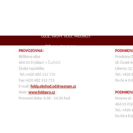
SUŠENÁ MASA
MLÉČNÉ VÝROBKY, SÝRY
KOŘENÍ
OLEJE, SIRUPY, VEJCE, MAJONÉZY
LUŠTĚNINY, OBILOVINY,
PROVOZOVNA:
PODNIKOV
TĚSTOVINY,ROZINKY
Bělíkova ulice
Prodejna O
464 01 Frýdlant v Čechách
Ul. České 
OCHUCOVADLA
Česká republika
Liberec 12
VE SKLE, KONZERVY
Tel.:+420 482 312 715
Tel.: +420
Fax:+420 482 312 715
Po-So • 9.
E-mail:
folda.obchod.od@seznam.cz
Web:
www.foldasro.cz
PODNIKOV
Provozní doba: 6.00 - 14.30 hod
Husova ul.
464 01
Frý
Tel.: +420
Po-Pá • 8.0