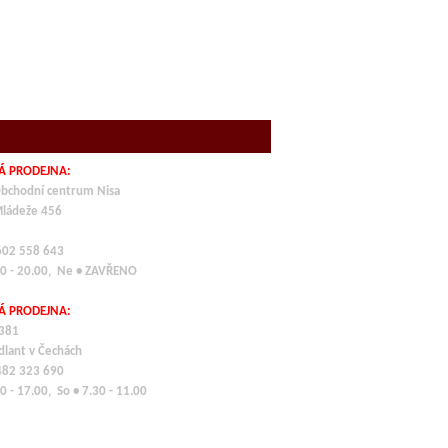
Á PRODEJNA:
bchodní centrum Nisa
Mládeže 456
 602 558 643
00 - 20.00, Ne • ZAVŘENO
Á PRODEJNA:
 381
dlant v Čechách
 482 323 690
0 - 17.00, So • 7.30 - 11.00