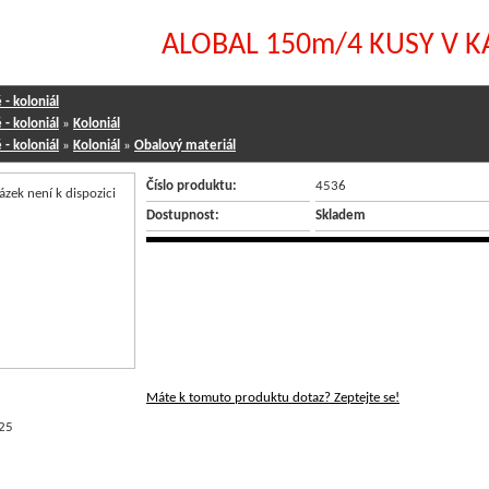
ALOBAL 150m/4 KUSY V K
- koloniál
- koloniál
»
Koloniál
- koloniál
»
Koloniál
»
Obalový materiál
Číslo produktu:
4536
Dostupnost:
Skladem
Máte k tomuto produktu dotaz? Zeptejte se!
25
NÉ