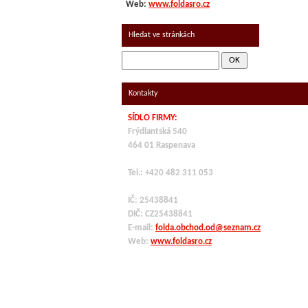
Web:
www.foldasro.cz
Hledat ve stránkách
Kontakty
SÍDLO FIRMY:
Frýdlantská 540
464 01 Raspenava
Tel.: +420 482 311 053
IČ: 25438841
DIČ: CZ
25438841
E-mail:
folda.obchod.od@seznam.cz
Web:
www.foldasro.cz