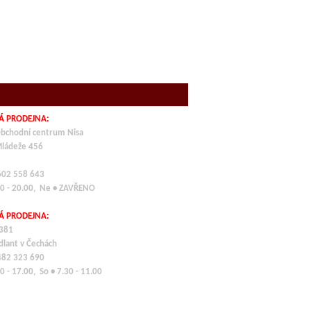
Á PRODEJNA:
bchodní centrum Nisa
Mládeže 456
 602 558 643
00 - 20.00, Ne • ZAVŘENO
Á PRODEJNA:
 381
dlant v Čechách
 482 323 690
0 - 17.00, So • 7.30 - 11.00