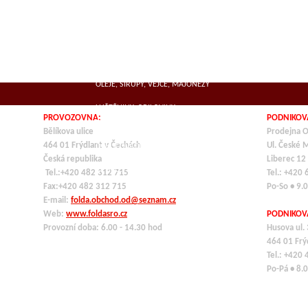
SUŠENÁ MASA
MLÉČNÉ VÝROBKY, SÝRY
KOŘENÍ
OLEJE, SIRUPY, VEJCE, MAJONÉZY
LUŠTĚNINY, OBILOVINY,
PROVOZOVNA:
PODNIKOV
TĚSTOVINY,ROZINKY
Bělíkova ulice
Prodejna O
464 01 Frýdlant v Čechách
Ul. České 
OCHUCOVADLA
Česká republika
Liberec 12
VE SKLE, KONZERVY
Tel.:+420 482 312 715
Tel.: +420
Fax:+420 482 312 715
Po-So • 9.
E-mail:
folda.obchod.od@seznam.cz
Web:
www.foldasro.cz
PODNIKOV
Provozní doba: 6.00 - 14.30 hod
Husova ul.
464 01
Frý
Tel.: +420
Po-Pá • 8.0