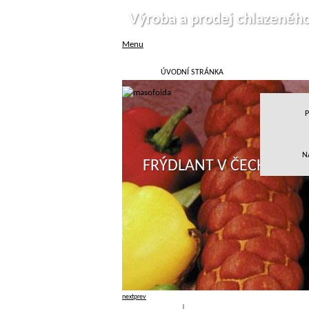
Výroba a prodej chlazenéh
Menu
ÚVODNÍ STRÁNKA
P
N
FRÝDLANT V ČECHÁCH
next
prev
Přihlásit
|
Registrace