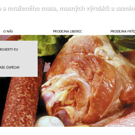
o a mraženého masa, masných výrobků a uzenin
O NÁS
PRODEJNA LIBEREC
PRODEJNA FRÝ
ROJEKTY EU
AŠE ÚSPĚCHY