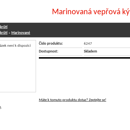
Marinovaná vepřová ký
 krůtí
 krůtí
»
Marinované
Číslo produktu:
6247
Dostupnost:
Skladem
Máte k tomuto produktu dotaz? Zeptejte se!
6
NÉ