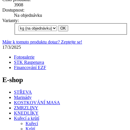
3908
Dostupnost:
Na objednávku
Varianty:
Máte k tomuto produktu dotaz? Zeptejte se!
17/3/2025
Fotogalerie
STK Raspenava
Financování EZF
E-shop
STŘEVA
Marinády
KOSTKOVÁNÍ MASA
ZMRZLINY
KNEDLÍKY
Kuřecí a krůtí
Kuřecí
Krůtí