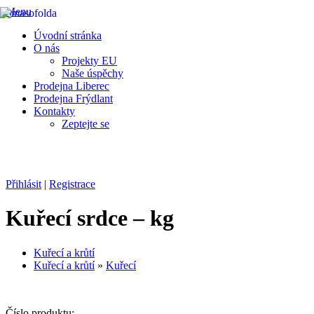
Menu
Úvodní stránka
O nás
Projekty EU
Naše úspěchy
Prodejna Liberec
Prodejna Frýdlant
Kontakty
Zeptejte se
Výroba a prodej chlazeného a mraženého masa, masných výrobků a
uzenin
FRÝDLANT V ČECHÁCH
Přihlásit
|
Registrace
Kuřecí srdce
– kg
Kuřecí a krůtí
Kuřecí a krůtí
»
Kuřecí
Číslo produktu: