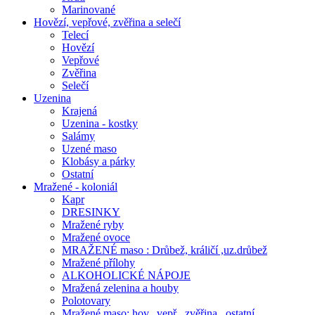
Marinované
Hovězí, vepřové, zvěřina a selečí
Telecí
Hovězí
Vepřové
Zvěřina
Selečí
Uzenina
Krajená
Uzenina - kostky
Salámy
Uzené maso
Klobásy a párky
Ostatní
Mražené - koloniál
Kapr
DRESINKY
Mražené ryby
Mražené ovoce
MRAŽENÉ maso : Drůbež, králičí ,uz.drůbež
Mražené přílohy
ALKOHOLICKÉ NÁPOJE
Mražená zelenina a houby
Polotovary
Mražené maso: hov., vepř., zvěřina , ostatní..