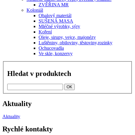
ZVĚŘINA MR
Koloniál
Obalový materiál
SUŠENÁ MASA
Mléčné výrobky, sýry
Koření
Oleje, sirupy, vejce, majonézy
Luštěniny, obiloviny, těstoviny,rozinky
Ochucovadla
Ve skle, konzervy
Hledat v produktech
Aktuality
Aktuality
Rychlé kontakty