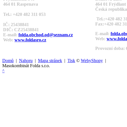
464 01 Raspenava
464 01 Frýdlant
Česká republika
Tel.: +420 482 311 053
Tel.:+420 482 3
Fax:+420 482 31
IČ: 25438841
DIČ: CZ
25438841
E-mail:
folda.o
E-mail:
folda.obchod.od@seznam.cz
Web:
www.folda
Web:
www.foldasro.cz
Provozní doba: 6
Domů
|
Nahoru
|
Mapa stránek
|
Tisk
©
WebyShopy
|
Masokombinát Folda s.r.o.
^