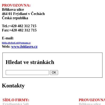
PROVOZOVNA:
Bělíkova ulice
464 01 Frýdlant v Čechách
Česká republika
Tel.:+420 482 312 715
Fax:+420 482 312 715
E-mail:
folda.obchod.od@seznam.cz
Web:
www.foldasro.cz
Hledat ve stránkách
Kontakty
SÍDLO FIRMY:
PROVOZOVNA
Frýdlantská 540
Bělíkova ulice