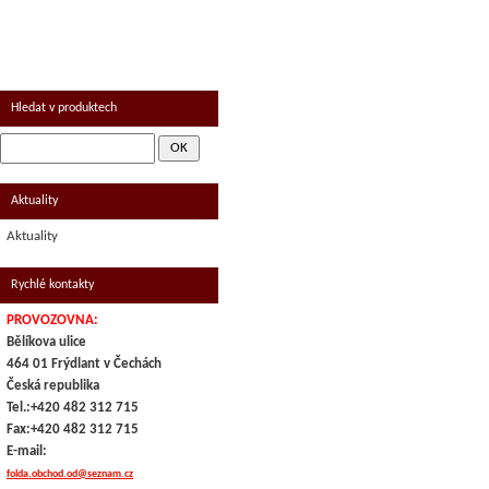
UZENINA
MRAŽENÉ - KOLONIÁL
Hledat v produktech
Aktuality
Aktuality
Rychlé kontakty
PROVOZOVNA:
Bělíkova ulice
464 01 Frýdlant v Čechách
Česká republika
Tel.:+420 482 312 715
Fax:+420 482 312 715
E-mail:
folda.obchod.od@seznam.cz