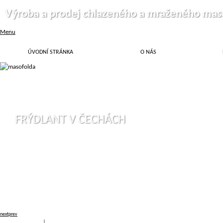
Výroba a prodej chlazeného a mraženého mas
Menu
ÚVODNÍ STRÁNKA
O NÁS
FRÝDLANT V ČECHÁCH
next
prev
Přihlásit
|
Registrace