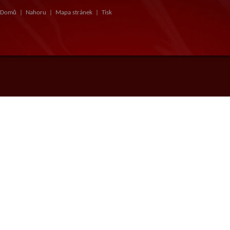
Domů
|
Nahoru
|
Mapa stránek
|
Tisk