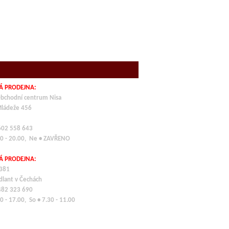
Á PRODEJNA:
bchodní centrum Nisa
Mládeže 456
 602 558 643
00 - 20.00, Ne • ZAVŘENO
Á PRODEJNA:
 381
dlant v Čechách
 482 323 690
0 - 17.00, So • 7.30 - 11.00