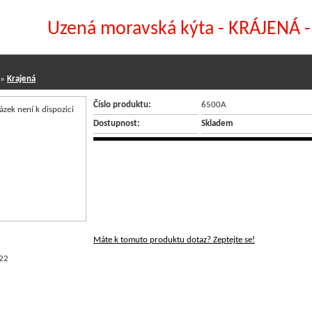
Uzená moravská kýta - KRÁJENÁ -
»
Krajená
Číslo produktu:
6500A
Dostupnost:
Skladem
Máte k tomuto produktu dotaz? Zeptejte se!
22
NÉ