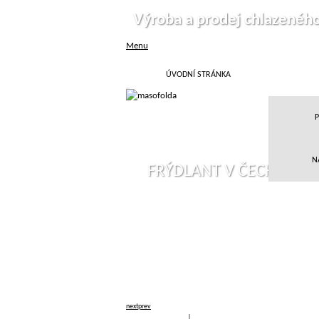
Výroba a prodej chlazenéh
Menu
ÚVODNÍ STRÁNKA
P
N
FRÝDLANT V ČECHÁCH
next
prev
Přihlásit
|
Registrace