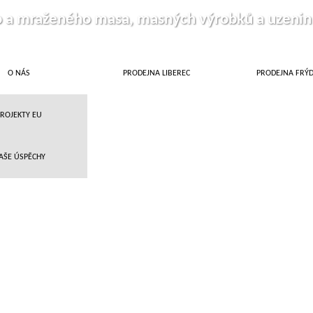
o a mraženého masa, masných výrobků a uzenin
O NÁS
PRODEJNA LIBEREC
PRODEJNA FRÝ
ROJEKTY EU
AŠE ÚSPĚCHY