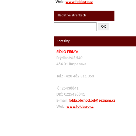
Web:
www.foldasro.cz
Hledat ve stránkách
Kontakty
SÍDLO FIRMY:
Frýdlantská 540
464 01 Raspenava
Tel.: +420 482 311 053
IČ: 25438841
DIČ: CZ
25438841
E-mail:
folda.obchod.od@seznam.cz
Web:
www.foldasro.cz