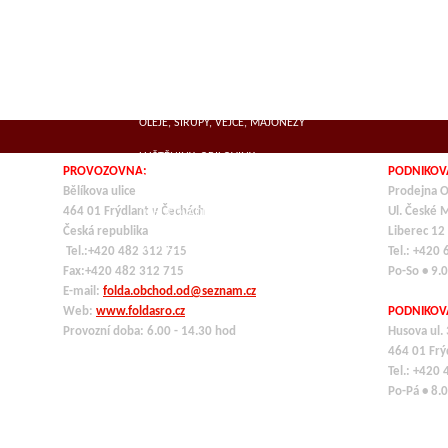
SUŠENÁ MASA
MLÉČNÉ VÝROBKY, SÝRY
KOŘENÍ
OLEJE, SIRUPY, VEJCE, MAJONÉZY
LUŠTĚNINY, OBILOVINY,
PROVOZOVNA:
PODNIKOV
TĚSTOVINY,ROZINKY
Bělíkova ulice
Prodejna O
464 01 Frýdlant v Čechách
Ul. České 
OCHUCOVADLA
Česká republika
Liberec 12
VE SKLE, KONZERVY
Tel.:+420 482 312 715
Tel.: +420
Fax:+420 482 312 715
Po-So • 9.
E-mail:
folda.obchod.od@seznam.cz
Web:
www.foldasro.cz
PODNIKOV
Provozní doba: 6.00 - 14.30 hod
Husova ul.
464 01
Frý
Tel.: +420
Po-Pá • 8.0