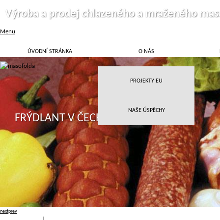
Výroba a prodej chlazeného a mraženého mas
Menu
ÚVODNÍ STRÁNKA
O NÁS
PROJEKTY EU
NAŠE ÚSPĚCHY
FRÝDLANT V ČECHÁCH
next
prev
Přihlásit
|
Registrace