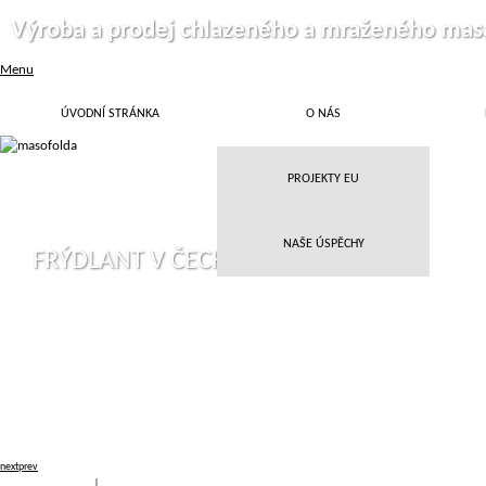
Výroba a prodej chlazeného a mraženého mas
Menu
ÚVODNÍ STRÁNKA
O NÁS
PROJEKTY EU
NAŠE ÚSPĚCHY
FRÝDLANT V ČECHÁCH
next
prev
Přihlásit
|
Registrace