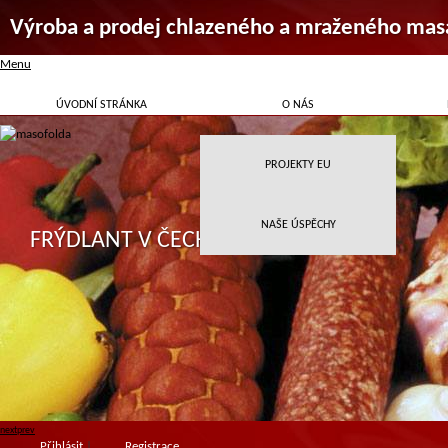
Výroba a prodej chlazeného a mraženého mas
Menu
ÚVODNÍ STRÁNKA
O NÁS
PROJEKTY EU
NAŠE ÚSPĚCHY
FRÝDLANT V ČECHÁCH
next
prev
Přihlásit
|
Registrace