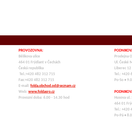
PROVOZOVNA:
PODNIKOV
Bělíkova ulice
Prodejna O
464 01 Frýdlant v Čechách
Ul. České 
Česká republika
Liberec 12
Tel.:+420 482 312 715
Tel.: +420
Fax:+420 482 312 715
Po-So • 9.
E-mail:
folda.obchod.od@seznam.cz
Web:
www.foldasro.cz
PODNIKOV
Provozní doba: 6.00 - 14.30 hod
Husova ul.
464 01
Frý
Tel.: +420
Po-Pá • 8.0