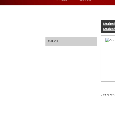
FOTOGALERIE
STK RASPENAVA
Mražené 
FINANCOVÁNÍ EZF
Mražené 
E-SHOP
STŘEVA
MARINÁDY
KOSTKOVÁNÍ MASA
ZMRZLINY
KNEDLÍKY
21/9/20
KUŘECÍ A KRŮTÍ
HOVĚZÍ, VEPŘOVÉ, ZVĚŘINA A
SELEČÍ