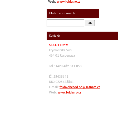
Web:
www.foldasro.cz
Hledat ve stránkách
Kontakty
SÍDLO FIRMY:
Frýdlantská 540
464 01 Raspenava
Tel.: +420 482 311 053
IČ: 25438841
DIČ: CZ
25438841
E-mail:
folda.obchod.od@seznam.cz
Web:
www.foldasro.cz