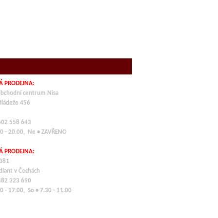
Á PRODEJNA:
bchodní centrum Nisa
Mládeže 456
 602 558 643
00 - 20.00, Ne • ZAVŘENO
Á PRODEJNA:
 381
dlant v Čechách
 482 323 690
0 - 17.00, So • 7.30 - 11.00