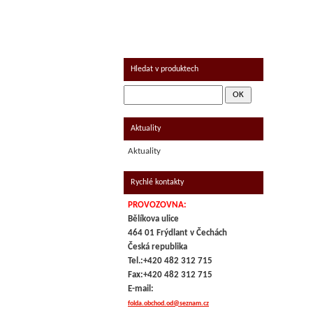
UZENINA
MRAŽENÉ - KOLONIÁL
Hledat v produktech
Aktuality
Aktuality
Rychlé kontakty
PROVOZOVNA:
Bělíkova ulice
464 01 Frýdlant v Čechách
Česká republika
Tel.:+420 482 312 715
Fax:+420 482 312 715
E-mail:
folda.obchod.od@seznam.cz