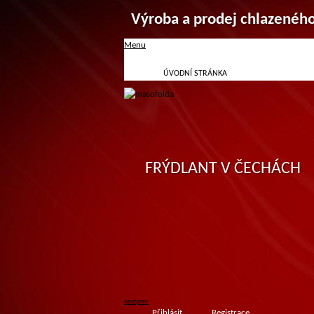
Výroba a prodej chlazenéh
Menu
ÚVODNÍ STRÁNKA
FRÝDLANT V ČECHÁCH
next
prev
Přihlásit
|
Registrace