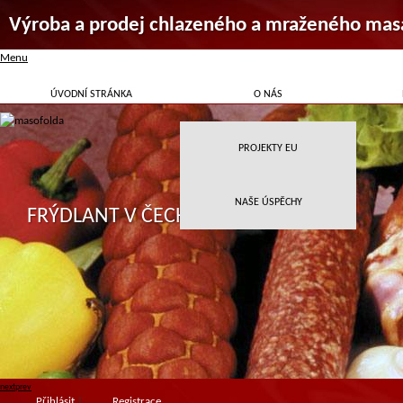
Výroba a prodej chlazeného a mraženého mas
Menu
ÚVODNÍ STRÁNKA
O NÁS
PROJEKTY EU
NAŠE ÚSPĚCHY
FRÝDLANT V ČECHÁCH
next
prev
Přihlásit
|
Registrace