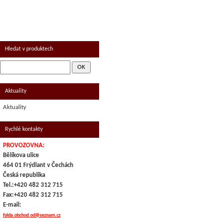
UZENINA
MRAŽENÉ - KOLONIÁL
Hledat v produktech
Aktuality
Aktuality
Rychlé kontakty
PROVOZOVNA:
Bělíkova ulice
464 01 Frýdlant v Čechách
Česká republika
Tel.:+420 482 312 715
Fax:+420 482 312 715
E-mail:
folda.obchod.od@seznam.cz