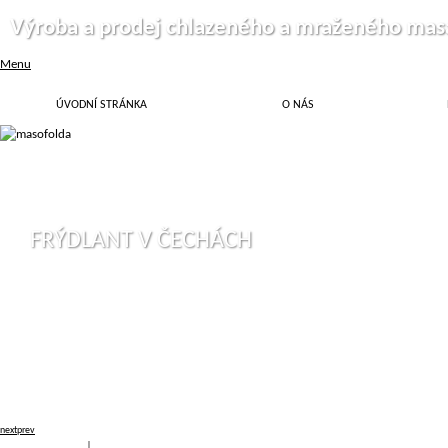
Výroba a prodej chlazeného a mraženého mas
Menu
ÚVODNÍ STRÁNKA
O NÁS
FRÝDLANT V ČECHÁCH
next
prev
Přihlásit
|
Registrace