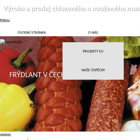
Výroba a prodej chlazeného a mraženého mas
Menu
ÚVODNÍ STRÁNKA
O NÁS
PROJEKTY EU
NAŠE ÚSPĚCHY
FRÝDLANT V ČECHÁCH
next
prev
Přihlásit
|
Registrace