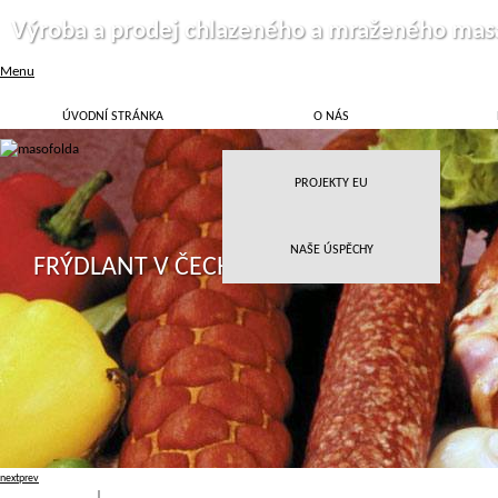
Výroba a prodej chlazeného a mraženého mas
Menu
ÚVODNÍ STRÁNKA
O NÁS
PROJEKTY EU
NAŠE ÚSPĚCHY
FRÝDLANT V ČECHÁCH
next
prev
Přihlásit
|
Registrace