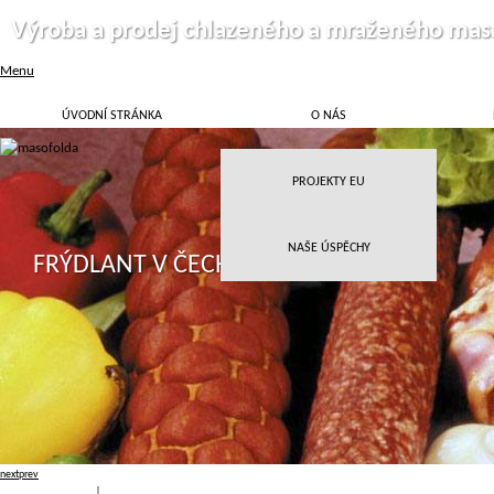
Výroba a prodej chlazeného a mraženého mas
Menu
ÚVODNÍ STRÁNKA
O NÁS
PROJEKTY EU
NAŠE ÚSPĚCHY
FRÝDLANT V ČECHÁCH
next
prev
Přihlásit
|
Registrace