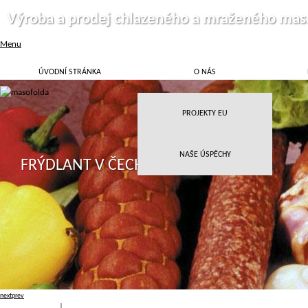
Výroba a prodej chlazeného a mraženého mas
Menu
ÚVODNÍ STRÁNKA
O NÁS
PROJEKTY EU
NAŠE ÚSPĚCHY
FRÝDLANT V ČECHÁCH
next
prev
Přihlásit
|
Registrace