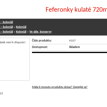
Feferonky kulaté 720m
- koloniál
- koloniál
»
Koloniál
- koloniál
»
Koloniál
»
Ve skle, konzervy
Číslo produktu:
4107
Dostupnost:
Skladem
Máte k tomuto produktu dotaz? Zeptejte se!
23
NÉ