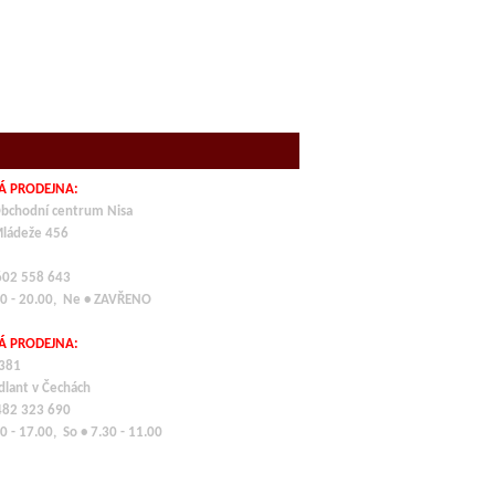
Á PRODEJNA:
bchodní centrum Nisa
Mládeže 456
 602 558 643
00 - 20.00, Ne • ZAVŘENO
Á PRODEJNA:
 381
dlant v Čechách
 482 323 690
0 - 17.00, So • 7.30 - 11.00