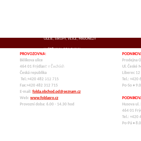
SUŠENÁ MASA
MLÉČNÉ VÝROBKY, SÝRY
KOŘENÍ
OLEJE, SIRUPY, VEJCE, MAJONÉZY
LUŠTĚNINY, OBILOVINY,
PROVOZOVNA:
PODNIKOV
TĚSTOVINY,ROZINKY
Bělíkova ulice
Prodejna O
464 01 Frýdlant v Čechách
Ul. České 
OCHUCOVADLA
Česká republika
Liberec 12
VE SKLE, KONZERVY
Tel.:+420 482 312 715
Tel.: +420
Fax:+420 482 312 715
Po-So • 9.
E-mail:
folda.obchod.od@seznam.cz
Web:
www.foldasro.cz
PODNIKOV
Provozní doba: 6.00 - 14.30 hod
Husova ul.
464 01
Frý
Tel.: +420
Po-Pá • 8.0