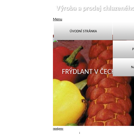
Výroba a prodej chlazenéh
Menu
ÚVODNÍ STRÁNKA
P
N
FRÝDLANT V ČECHÁCH
next
prev
Přihlásit
|
Registrace