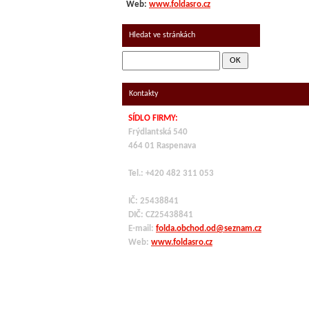
Web:
www.foldasro.cz
Hledat ve stránkách
Kontakty
SÍDLO FIRMY:
Frýdlantská 540
464 01 Raspenava
Tel.: +420 482 311 053
IČ: 25438841
DIČ: CZ
25438841
E-mail:
folda.obchod.od@seznam.cz
Web:
www.foldasro.cz