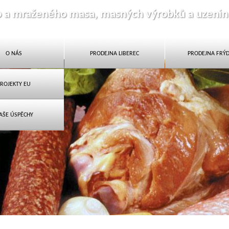
o a mraženého masa, masných výrobků a uzenin
O NÁS
PRODEJNA LIBEREC
PRODEJNA FRÝ
ROJEKTY EU
AŠE ÚSPĚCHY