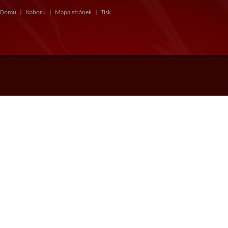
Domů
|
Nahoru
|
Mapa stránek
|
Tisk