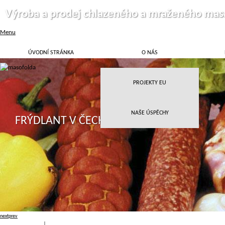
Výroba a prodej chlazeného a mraženého mas
Menu
ÚVODNÍ STRÁNKA
O NÁS
PROJEKTY EU
NAŠE ÚSPĚCHY
FRÝDLANT V ČECHÁCH
next
prev
Přihlásit
|
Registrace