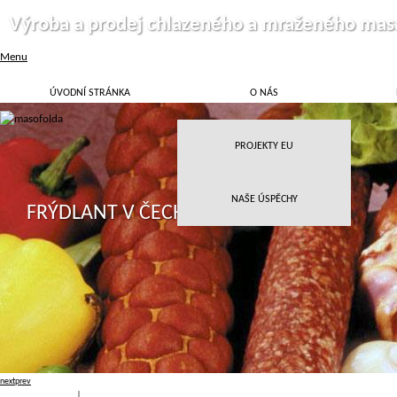
Výroba a prodej chlazeného a mraženého mas
Menu
ÚVODNÍ STRÁNKA
O NÁS
PROJEKTY EU
NAŠE ÚSPĚCHY
FRÝDLANT V ČECHÁCH
next
prev
Přihlásit
|
Registrace