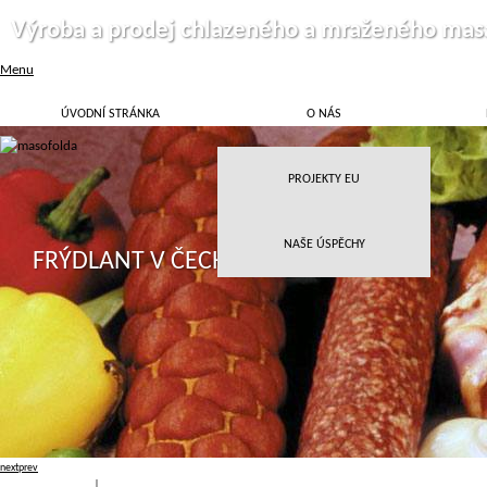
Výroba a prodej chlazeného a mraženého mas
Menu
ÚVODNÍ STRÁNKA
O NÁS
PROJEKTY EU
NAŠE ÚSPĚCHY
FRÝDLANT V ČECHÁCH
next
prev
Přihlásit
|
Registrace