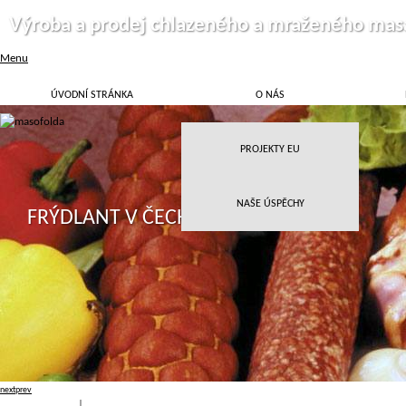
Výroba a prodej chlazeného a mraženého mas
Menu
ÚVODNÍ STRÁNKA
O NÁS
PROJEKTY EU
NAŠE ÚSPĚCHY
FRÝDLANT V ČECHÁCH
next
prev
Přihlásit
|
Registrace