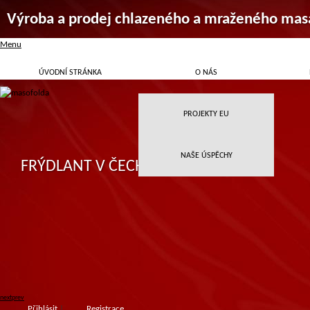
Výroba a prodej chlazeného a mraženého mas
Menu
ÚVODNÍ STRÁNKA
O NÁS
PROJEKTY EU
NAŠE ÚSPĚCHY
FRÝDLANT V ČECHÁCH
next
prev
Přihlásit
|
Registrace