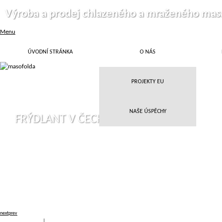
Výroba a prodej chlazeného a mraženého mas
Menu
ÚVODNÍ STRÁNKA
O NÁS
PROJEKTY EU
NAŠE ÚSPĚCHY
FRÝDLANT V ČECHÁCH
next
prev
Přihlásit
|
Registrace