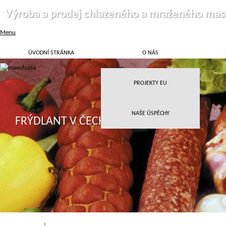
Výroba a prodej chlazeného a mraženého mas
Menu
ÚVODNÍ STRÁNKA
O NÁS
PROJEKTY EU
NAŠE ÚSPĚCHY
FRÝDLANT V ČECHÁCH
Přihlásit
|
Registrace