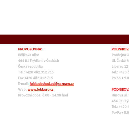
PROVOZOVNA:
PODNIKOV
Bělíkova ulice
Prodejna O
464 01 Frýdlant v Čechách
Ul. České 
Česká republika
Liberec 12
Tel.:+420 482 312 715
Tel.: +420
Fax:+420 482 312 715
Po-So • 9.
E-mail:
folda.obchod.od@seznam.cz
Web:
www.foldasro.cz
PODNIKOV
Provozní doba: 6.00 - 14.30 hod
Husova ul.
464 01
Frý
Tel.: +420
Po-Pá • 8.0