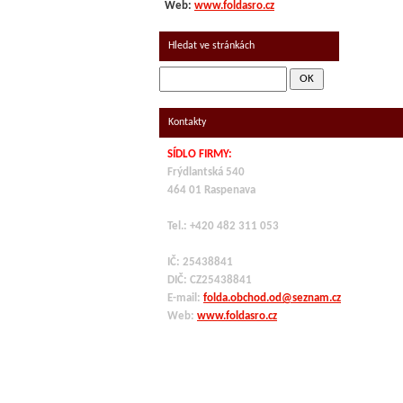
Web:
www.foldasro.cz
Hledat ve stránkách
Kontakty
SÍDLO FIRMY:
Frýdlantská 540
464 01 Raspenava
Tel.: +420 482 311 053
IČ: 25438841
DIČ: CZ
25438841
E-mail:
folda.obchod.od@seznam.cz
Web:
www.foldasro.cz