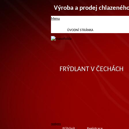
Výroba a prodej chlazenéh
Menu
ÚVODNÍ STRÁNKA
FRÝDLANT V ČECHÁCH
next
prev
Přihlásit
|
Registrace