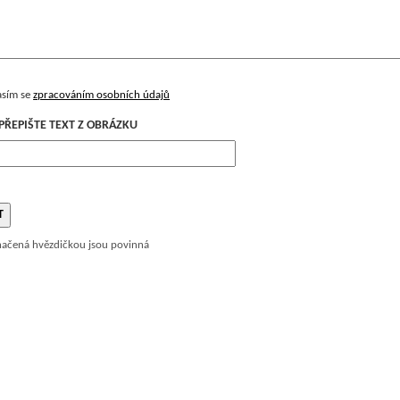
asím se
zpracováním osobních údajů
PŘEPIŠTE TEXT Z OBRÁZKU
načená hvězdičkou jsou povinná