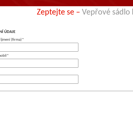
Zeptejte se –
Vepřové sádlo 
NÍ ÚDAJE
íjmení (firma)
*
mobil
*