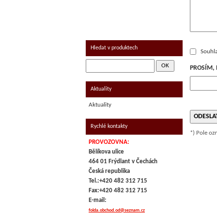
UZENINA
MRAŽENÉ - KOLONIÁL
Hledat v produktech
Souhl
PROSÍM, 
Aktuality
Aktuality
Rychlé kontakty
*) Pole oz
PROVOZOVNA:
Bělíkova ulice
464 01 Frýdlant v Čechách
Česká republika
Tel.:+420 482 312 715
Fax:+420 482 312 715
E-mail:
folda.obchod.od@seznam.cz