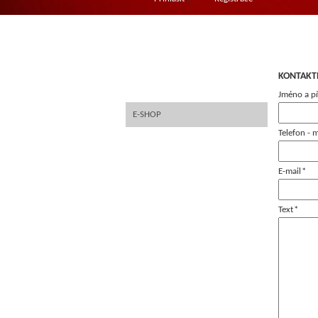
FOTOGALERIE
STK RASPENAVA
KONTAKT
FINANCOVÁNÍ EZF
Jméno a př
E-SHOP
Telefon - 
STŘEVA
MARINÁDY
E-mail
*
KOSTKOVÁNÍ MASA
Text
*
ZMRZLINY
KNEDLÍKY
KUŘECÍ A KRŮTÍ
HOVĚZÍ, VEPŘOVÉ, ZVĚŘINA A
SELEČÍ