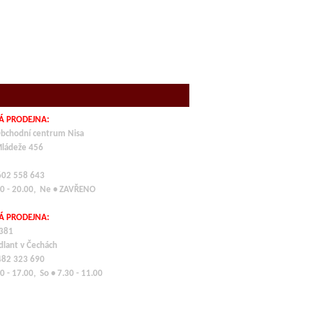
Á PRODEJNA:
bchodní centrum Nisa
Mládeže 456
 602 558 643
00 - 20.00, Ne • ZAVŘENO
Á PRODEJNA:
 381
dlant v Čechách
 482 323 690
0 - 17.00, So • 7.30 - 11.00