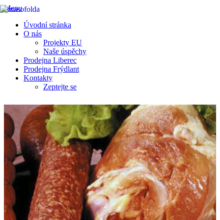
Menu
Úvodní stránka
O nás
Projekty EU
Naše úspěchy
Prodejna Liberec
Prodejna Frýdlant
Kontakty
Zeptejte se
Výroba a prodej chlazeného a mraženého masa, masných výrobků a
uzenin
FRÝDLANT V ČECHÁCH
Přihlásit
|
Registrace
Zeptejte se –
Hovězí drštky
předvařené krájené MR – kg
Kontaktní údaje