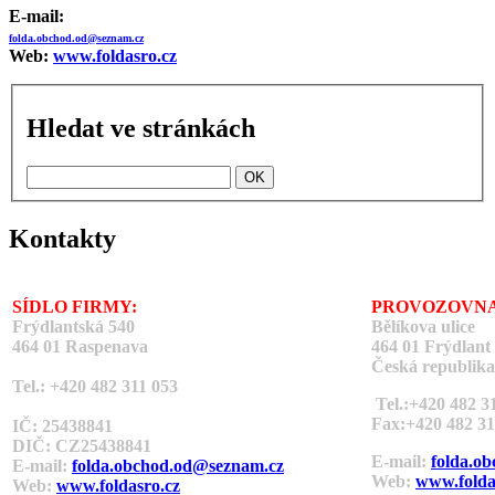
E-mail:
folda.obchod.od@seznam.cz
Web:
www.foldasro.cz
Hledat ve stránkách
Kontakty
SÍDLO FIRMY:
PROVOZOVNA
Frýdlantská 540
Bělíkova ulice
464 01 Raspenava
464 01 Frýdlant
Česká republika
Tel.: +420 482 311 053
Tel.:+420 482 3
Fax:+420 482 31
IČ: 25438841
DIČ: CZ
25438841
E-mail:
folda.o
E-mail:
folda.obchod.od@seznam.cz
Web:
www.folda
Web:
www.foldasro.cz