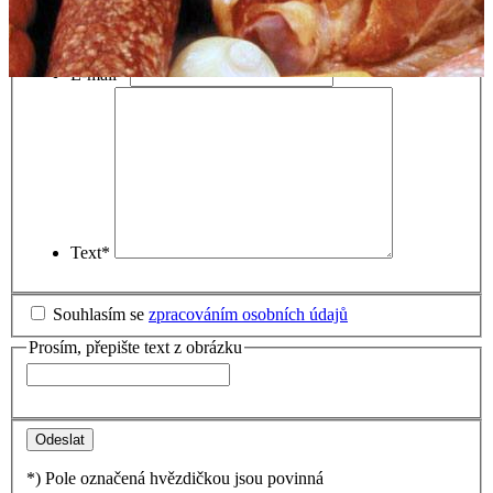
Jméno a příjmení (firma)
*
Telefon - mobil
*
E-mail
*
Text
*
Souhlasím se
zpracováním osobních údajů
Prosím, přepište text z obrázku
*) Pole označená hvězdičkou jsou povinná