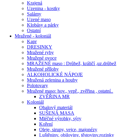
Krajená
Uzenina - kostky
Salámy
Uzené maso
Klobásy a párky
Ostatní
Mražené - koloniál
Kapr
DRESINKY
Mražené ryby
Mražené ovoce
MRAŽENÉ maso : Drůbež, králičí ,uz.drůbež
Mražené přílohy
ALKOHOLICKÉ NÁPOJE
Mražená zelenina a houby
Polotovary
Mražené maso: hov., vepř., zvěřina , ostatní..
ZVĚŘINA MR
Koloniál
Obalový materiál
SUŠENÁ MASA
Mléčné výrobky, sýry
Koření
Oleje, sirupy, vejce, majonézy
Luštěniny, obiloviny, těstoviny,rozinky