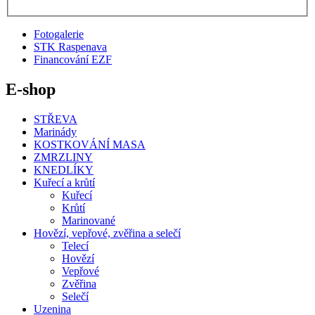
Fotogalerie
STK Raspenava
Financování EZF
E-shop
STŘEVA
Marinády
KOSTKOVÁNÍ MASA
ZMRZLINY
KNEDLÍKY
Kuřecí a krůtí
Kuřecí
Krůtí
Marinované
Hovězí, vepřové, zvěřina a selečí
Telecí
Hovězí
Vepřové
Zvěřina
Selečí
Uzenina