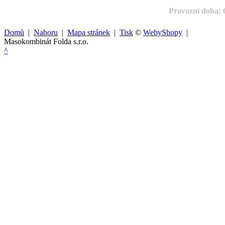
Provozní doba: 6
Domů
|
Nahoru
|
Mapa stránek
|
Tisk
©
WebyShopy
|
Masokombinát Folda s.r.o.
^