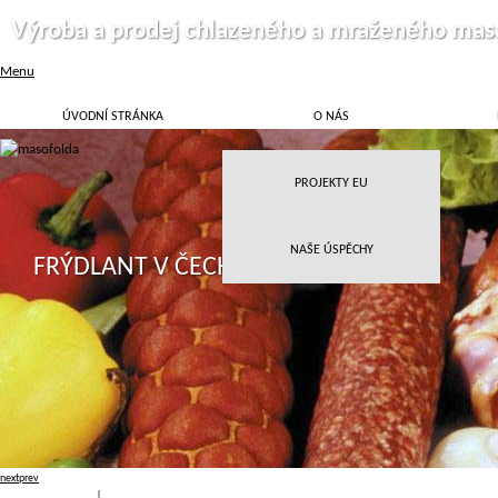
Výroba a prodej chlazeného a mraženého mas
Menu
ÚVODNÍ STRÁNKA
O NÁS
PROJEKTY EU
NAŠE ÚSPĚCHY
FRÝDLANT V ČECHÁCH
next
prev
Přihlásit
|
Registrace