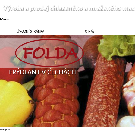
Výroba a prodej chlazeného a mraženého mas
Menu
ÚVODNÍ STRÁNKA
O NÁS
FRÝDLANT V ČECHÁCH
next
prev
Přihlásit
|
Registrace