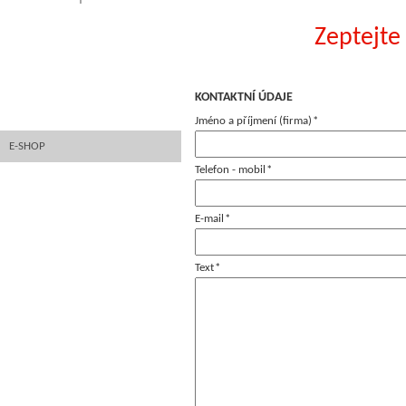
Zeptejte
FOTOGALERIE
STK RASPENAVA
KONTAKTNÍ ÚDAJE
FINANCOVÁNÍ EZF
Jméno a příjmení (firma)
*
E-SHOP
Telefon - mobil
*
STŘEVA
MARINÁDY
E-mail
*
KOSTKOVÁNÍ MASA
Text
*
ZMRZLINY
KNEDLÍKY
KUŘECÍ A KRŮTÍ
HOVĚZÍ, VEPŘOVÉ, ZVĚŘINA A
SELEČÍ