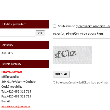
UZENINA
MRAŽENÉ - KOLONIÁL
Hledat v produktech
Souhlasím se
zpracováním osobních úd
PROSÍM, PŘEPIŠTE TEXT Z OBRÁZKU
Aktuality
Aktuality
Rychlé kontakty
PROVOZOVNA:
Bělíkova ulice
464 01 Frýdlant v Čechách
*) Pole označená hvězdičkou jsou povinná
Česká republika
Tel.:+420 482 312 715
Fax:+420 482 312 715
E-mail:
folda.obchod.od@seznam.cz